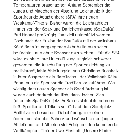
Temperaturen präsentierten Anfang September die
Jungs und Mädchen der Abteilung Leichtathletik der
Sportfreunde Aegidienberg (SFA) ihre neuen
Wettkampf-Trikots. Bisher waren die Leichtathleten
immer von der Spar- und Darlehenskasse (SpaDaKa)
Bad Honnef großzügig finanziell unterstützt worden.
Doch nach der Fusion der SpaDaKa mit der Volksbank
Köln/ Bonn im vergangenen Jahr hatte man schon
befürchtet, nun ohne Sponsor dazustehen. „Für die SFA
wäre es ohne Ihre Unterstützung ungleich schwerer
geworden, die Anschaffung der Sportbekleidung zu
realisieren“, lobte Abteilungsleiterin Christiane Buchholz
in ihrer Ansprache die Bereitschaft der Volksbank Köln/
Bonn, nun als Sponsor die Tradition fortzuführen. Wie
wichtig dem neuen Sponsor die Sportförderung ist,
wurde auch dadurch deutlich, dass Jochen Zien
(ehemals SpaDaKa, jetzt VoBa) es sich nicht nehmen
ließ, Sportler und Trikots vor Ort auf dem Sportplatz
Rottbitze zu besuchen. Dabei übergab er einen
überdimensionalen Scheck und wünschte den jungen
Athletinnen und Athleten viel Erfolg bei den kommenden
Wettkämpfen. Trainer Uwe Flashoff: „Unsere Kinder