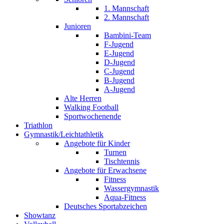
1. Mannschaft
2. Mannschaft
Junioren
Bambini-Team
F-Jugend
E-Jugend
D-Jugend
C-Jugend
B-Jugend
A-Jugend
Alte Herren
Walking Football
Sportwochenende
Triathlon
Gymnastik/Leichtathletik
Angebote für Kinder
Turnen
Tischtennis
Angebote für Erwachsene
Fitness
Wassergymnastik
Aqua-Fitness
Deutsches Sportabzeichen
Showtanz