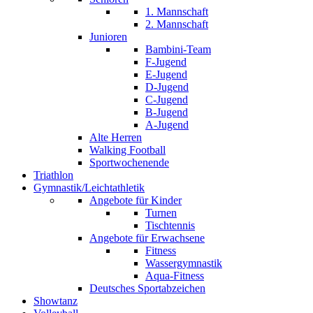
1. Mannschaft
2. Mannschaft
Junioren
Bambini-Team
F-Jugend
E-Jugend
D-Jugend
C-Jugend
B-Jugend
A-Jugend
Alte Herren
Walking Football
Sportwochenende
Triathlon
Gymnastik/Leichtathletik
Angebote für Kinder
Turnen
Tischtennis
Angebote für Erwachsene
Fitness
Wassergymnastik
Aqua-Fitness
Deutsches Sportabzeichen
Showtanz